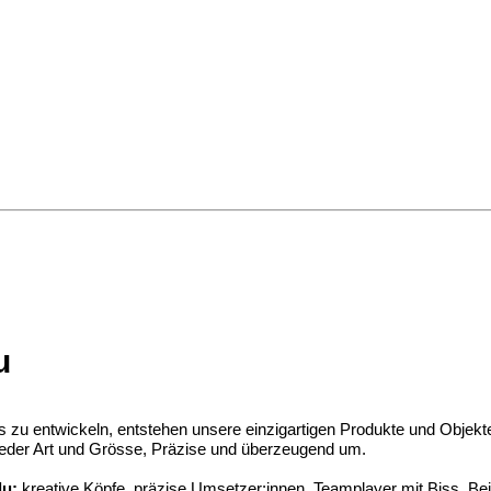
u
 entwickeln, entstehen unsere einzigartigen Produkte und Objekt
 jeder Art und Grösse, Präzise und überzeugend um.
du:
kreative
Köpfe, p
räzise Umsetzer:innen, Teamplayer mit Biss. Bei 