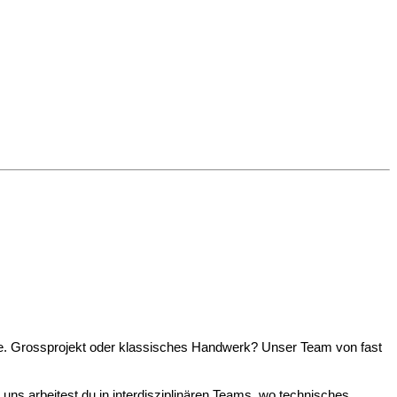
e. Grossprojekt oder klassisches Handwerk? Unser Team von fast
uns arbeitest du in interdisziplinären Teams, wo technisches